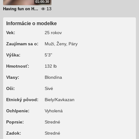
01:00:30
13
Having fun on Halloween
Informácie o modelke
Vek:
25 rokov
Zaujímam sa o:
Muži, Ženy, Páry
Výška:
5'3"
Hmotnosť:
132 lb
Vlasy:
Blondína
Oči:
Sivé
Etnický pôvod:
Biely/Kavkazan
Ochlpenie:
Vyholená
Poprsie:
Stredné
Zadok:
Stredné