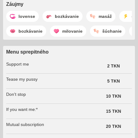
Záujmy
lovense
bozkávanie
masáž
od
bozkávanie
milovanie
šúchanie
Menu sprepitného
Support me
2 TKN
Tease my pussy
5 TKN
Don't stop
10 TKN
If you want me:*
15 TKN
Mutual subscription
20 TKN