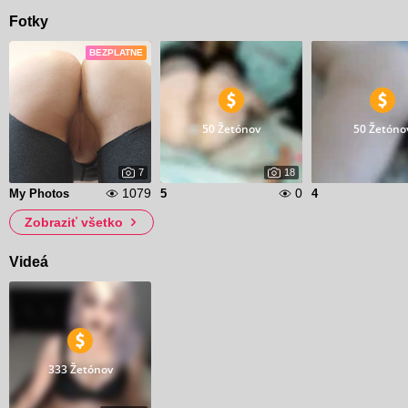
Fotky
BEZPLATNE
50 Žetónov
50 Žetóno
7
18
1079
0
My Photos
5
4
Zobraziť všetko
Videá
333 Žetónov