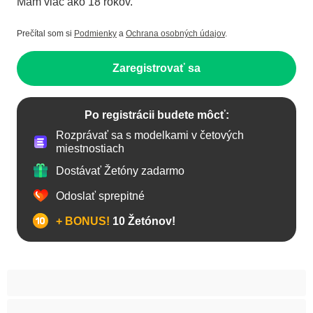
Mám viac ako 18 rokov.
Prečítal som si
Podmienky
a
Ochrana osobných údajov
.
Zaregistrovať sa
Po registrácii budete môcť:
Rozprávať sa s modelkami v četových
miestnostiach
Dostávať Žetóny zadarmo
Odoslať sprepitné
+ BONUS!
10 Žetónov!
Anál
Arabky