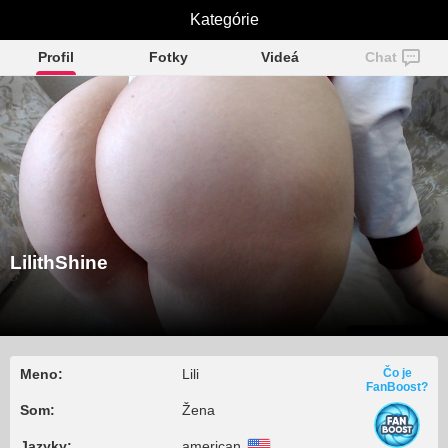
LilithShine
Kategórie
Profil
Fotky
Videá
Chat
LilithShine
Meno:
Lili
Čo je
FanBoost?
Som:
Žena
Jazyky:
american