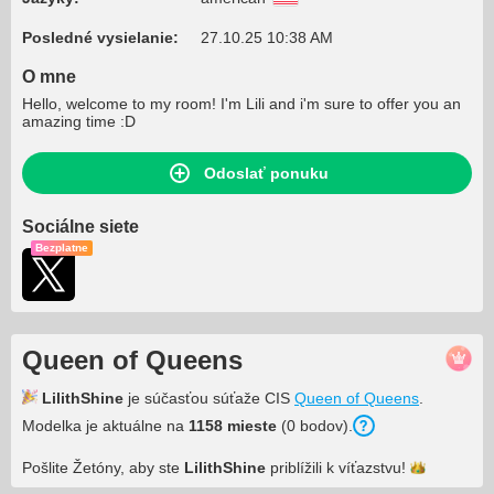
Posledné vysielanie:
27.10.25 10:38 AM
O mne
Hello, welcome to my room! I'm Lili and i'm sure to offer you an
amazing time :D
Odoslať ponuku
Sociálne siete
Bezplatne
Queen of Queens
LilithShine
je súčasťou súťaže CIS
Queen of Queens
.
Modelka je aktuálne na
1158 mieste
(0 bodov).
Pošlite Žetóny, aby ste
LilithShine
priblížili k
víťazstvu!