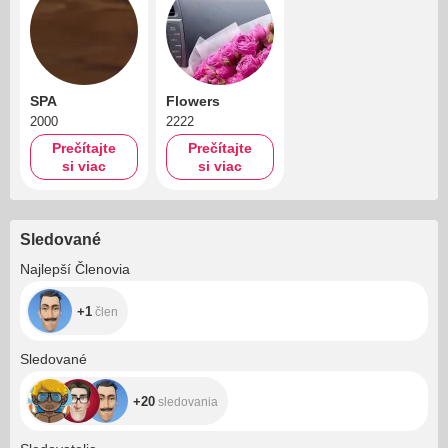
SPA
Flowers
2000
2222
Prečítajte
Prečítajte
si viac
si viac
Sledované
+1
Najlepší Členovia
+1
člen
+20
Sledované
+20
sledovania
+198