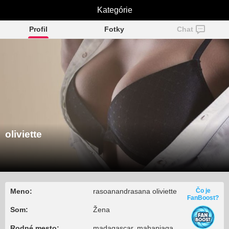
Kategórie
oliviette
Profil
Fotky
Chat
oliviette
Meno:
rasoanandrasana oliviette
Čo je
FanBoost?
Som:
Žena
Rodné mesto:
madagascar, mahanjaga