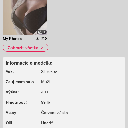
1
218
My Photos
Zobraziť všetko
Informácie o modelke
Vek:
23 rokov
Zaujímam sa o:
Muži
Výška:
4'11"
Hmotnosť:
99 lb
Vlasy:
Červenovláska
Oči:
Hnedé