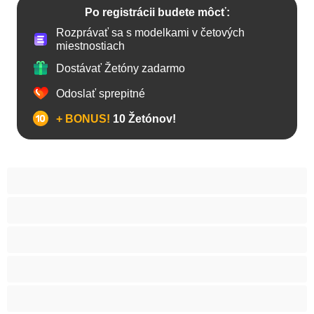
Po registrácii budete môcť:
Rozprávať sa s modelkami v četových
miestnostiach
Dostávať Žetóny zadarmo
Odoslať sprepitné
+ BONUS!
10 Žetónov!
Anál
Arabky
Babes
Babičky
Bacuľky