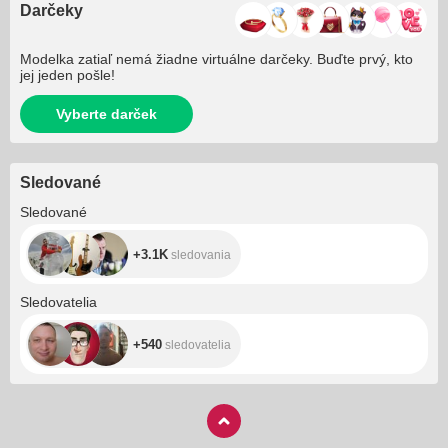
Darčeky
Modelka zatiaľ nemá žiadne virtuálne darčeky. Buďte prvý, kto
jej jeden pošle!
Vyberte darček
Sledované
+3.1K
Sledované
+3.1K
sledovania
+540
Sledovatelia
+540
sledovatelia