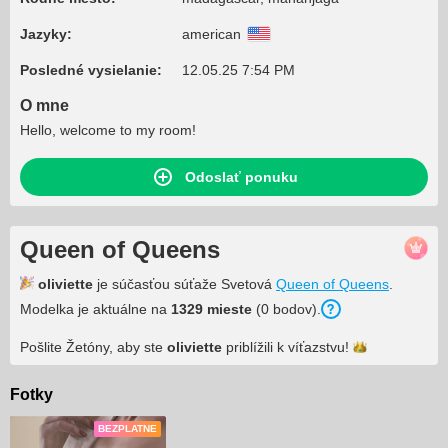
Jazyky:
american
Posledné vysielanie:
12.05.25 7:54 PM
O mne
Hello, welcome to my room!
Odoslať ponuku
Queen of Queens
oliviette
je súčasťou súťaže Svetová
Queen of Queens
.
Modelka je aktuálne na
1329 mieste
(0 bodov).
Pošlite Žetóny, aby ste
oliviette
priblížili k
víťazstvu!
Fotky
BEZPLATNE