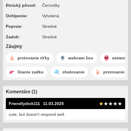
Etnický pôvod:
Černošky
Ochlpenie:
Vyholená
Poprsie:
Stredné
Zadok:
Stredné
Záujmy
prstovanie riťky
webcam šou
semeno v
lízanie zadku
chatovanie
prstovanie
Komentáre (1)
Friendlydick111
11.03.2025
cute, but doesn't respond well.